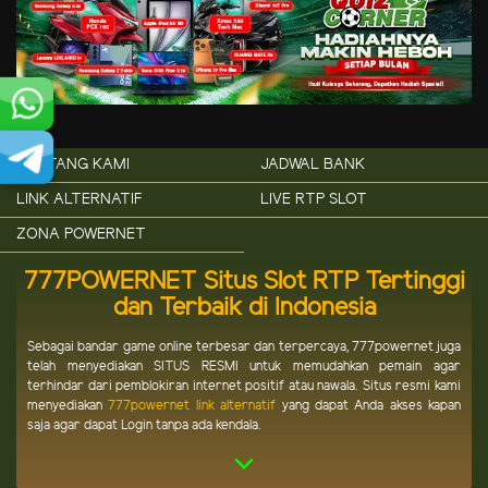
TENTANG KAMI
JADWAL BANK
LINK ALTERNATIF
LIVE RTP SLOT
ZONA POWERNET
777POWERNET Situs Slot RTP Tertinggi
dan Terbaik di Indonesia
Sebagai bandar game online terbesar dan terpercaya, 777powernet juga
telah menyediakan SITUS RESMI untuk memudahkan pemain agar
terhindar dari pemblokiran internet positif atau nawala. Situs resmi kami
menyediakan
777powernet link alternatif
yang dapat Anda akses kapan
saja agar dapat Login tanpa ada kendala.