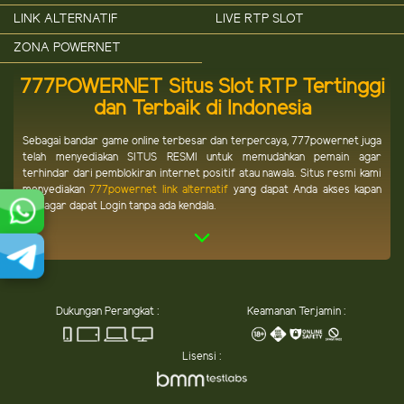
LINK ALTERNATIF
LIVE RTP SLOT
ZONA POWERNET
777POWERNET Situs Slot RTP Tertinggi
dan Terbaik di Indonesia
Sebagai bandar game online terbesar dan terpercaya, 777powernet juga
telah menyediakan SITUS RESMI untuk memudahkan pemain agar
terhindar dari pemblokiran internet positif atau nawala. Situs resmi kami
menyediakan
777powernet link alternatif
yang dapat Anda akses kapan
saja agar dapat Login tanpa ada kendala.
Dukungan Perangkat :
Keamanan Terjamin :
Lisensi :