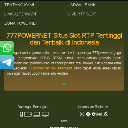
TENTANG KAMI
JADWAL BANK
LINK ALTERNATIF
LIVE RTP SLOT
ZONA POWERNET
777POWERNET Situs Slot RTP Tertinggi
dan Terbaik di Indonesia
Sebagai bandar game online terbesar dan terpercaya, 777powernet juga
telah menyediakan SITUS RESMI untuk memudahkan pemain agar
terhindar dari pemblokiran internet positif atau nawala. Situs resmi kami
menyediakan
777powernet link alternatif
yang dapat Anda akses kapan
saja agar dapat Login tanpa ada kendala.
Dukungan Perangkat :
Keamanan Terjamin :
Lisensi :