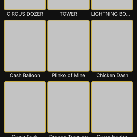
CIRCUS DOZER
TOWER
LIGHTNING BOMB
Cash Balloon
Plinko of Mine
Chicken Dash
Crash Puck
Dragon Treasure
Crazy Hunter