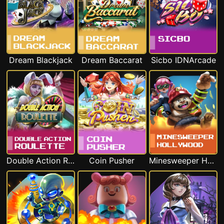
Dream Blackjack
Dream Baccarat
Sicbo IDNArcade
Double Action Roulette
Coin Pusher
Minesweeper Hollywood