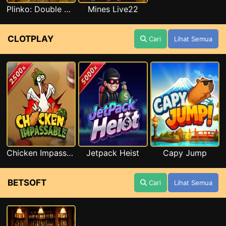
Plinko: Double Wheel Live22
Mines Live22
CLOTPLAY
Cari
Lihat Semua
Chicken Impassable
Jetpack Heist
Capy Jump
BETSOFT
Cari
Lihat Semua