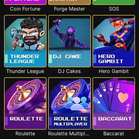
Coin Fortune
Forge Master
SOS
Thunder League
DJ Cakes
Hero Gambit
Roulette
Roulette Multiplayer
Baccarat