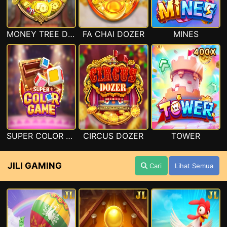
MONEY TREE DOZER
FA CHAI DOZER
MINES
SUPER COLOR GAME
CIRCUS DOZER
TOWER
JILI GAMING
Cari
Lihat Semua