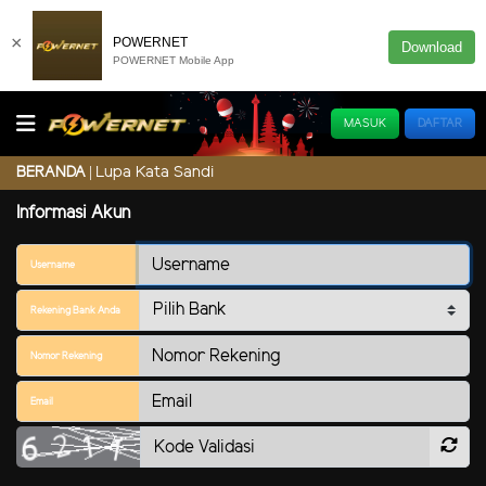
×
POWERNET
Download
POWERNET Mobile App
MASUK
DAFTAR
Lupa Kata Sandi
BERANDA
Informasi Akun
Username
Rekening Bank Anda
Nomor Rekening
Email