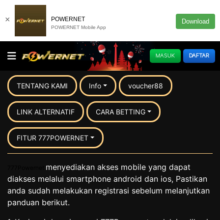
×
POWERNET
Download
POWERNET Mobile App
MASUK
DAFTAR
TENTANG KAMI
Info
voucher88
LINK ALTERNATIF
CARA BETTING
FITUR 777POWERNET
menyediakan akses mobile yang dapat
777Powernet
diakses melalui smartphone android dan ios, Pastikan
anda sudah melakukan registrasi sebelum melanjutkan
panduan berikut.